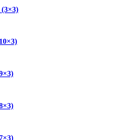
 (3×3)
10×3)
9×3)
8×3)
7×3)