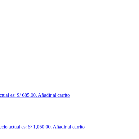
ctual es: S/ 685.00.
Añadir al carrito
ecio actual es: S/ 1,050.00.
Añadir al carrito