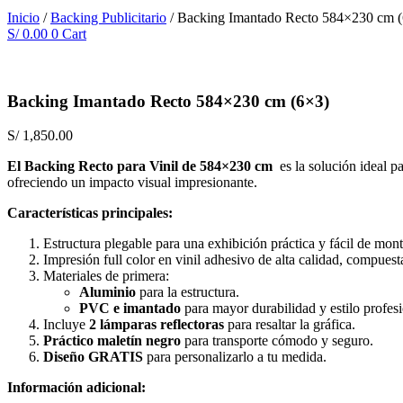
Inicio
/
Backing Publicitario
/ Backing Imantado Recto 584×230 cm 
S/
0.00
0
Cart
Backing Imantado Recto 584×230 cm (6×3)
S/
1,850.00
El Backing Recto para Vinil de 584×230 cm
es la solución ideal p
ofreciendo un impacto visual impresionante.
Características principales:
Estructura plegable para una exhibición práctica y fácil de mont
Impresión full color en vinil adhesivo de alta calidad, compuest
Materiales de primera:
Aluminio
para la estructura.
PVC e imantado
para mayor durabilidad y estilo profesi
Incluye
2 lámparas reflectoras
para resaltar la gráfica.
Práctico maletín negro
para transporte cómodo y seguro.
Diseño GRATIS
para personalizarlo a tu medida.
Información adicional: