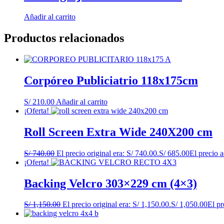
Añadir al carrito
Productos relacionados
Corpóreo Publiciatrio 118x175cm
S/
210.00
Añadir al carrito
¡Oferta!
Roll Screen Extra Wide 240X200 cm
S/
740.00
El precio original era: S/ 740.00.
S/
685.00
El precio a
¡Oferta!
Backing Velcro 303×229 cm (4×3)
S/
1,150.00
El precio original era: S/ 1,150.00.
S/
1,050.00
El pr