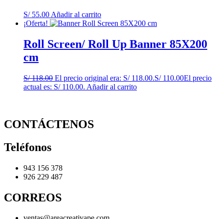
S/
55.00
Añadir al carrito
¡Oferta!
Roll Screen/ Roll Up Banner 85X200
cm
S/
118.00
El precio original era: S/ 118.00.
S/
110.00
El precio
actual es: S/ 110.00.
Añadir al carrito
CONTÁCTENOS
Teléfonos
943 156 378
926 229 487
CORREOS
ventas@areacreativape.com